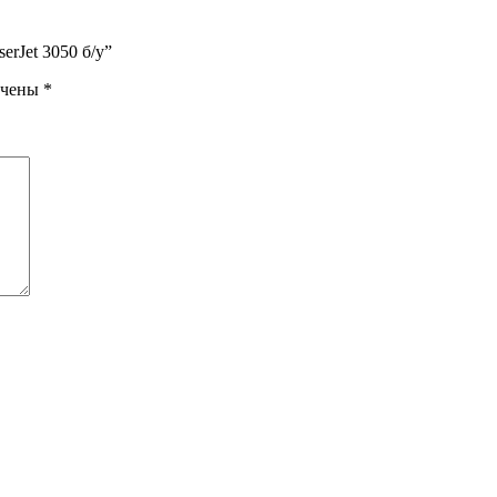
erJet 3050 б/у”
ечены
*