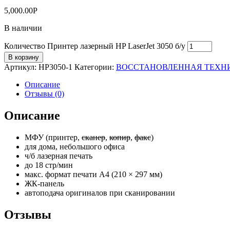
5,000.00
Р
В наличии
Количество Принтер лазерный HP LaserJet 3050 б/у
В корзину
Артикул:
HP3050-1
Категории:
ВОССТАНОВЛЕННАЯ ТЕХН
Описание
Отзывы (0)
Описание
МФУ (принтер,
сканер
,
копир
,
факс
)
для дома, небольшого офиса
ч/б лазерная печать
до 18 стр/мин
макс. формат печати A4 (210 × 297 мм)
ЖК-панель
автоподача оригиналов при сканировании
Отзывы